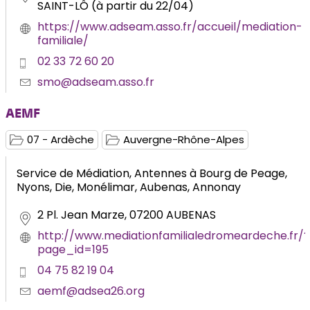
SAINT-LÔ (à partir du 22/04)
https://www.adseam.asso.fr/accueil/mediation-
familiale/
02 33 72 60 20
smo@adseam.asso.fr
AEMF
07 - Ardèche
Auvergne-Rhône-Alpes
Service de Médiation, Antennes à Bourg de Peage,
Nyons, Die, Monélimar, Aubenas, Annonay
2 Pl. Jean Marze, 07200 AUBENAS
http://www.mediationfamilialedromeardeche.fr/?
page_id=195
04 75 82 19 04
aemf@adsea26.org