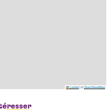
Leaflet
|
©
OpenStreetMap
téresser