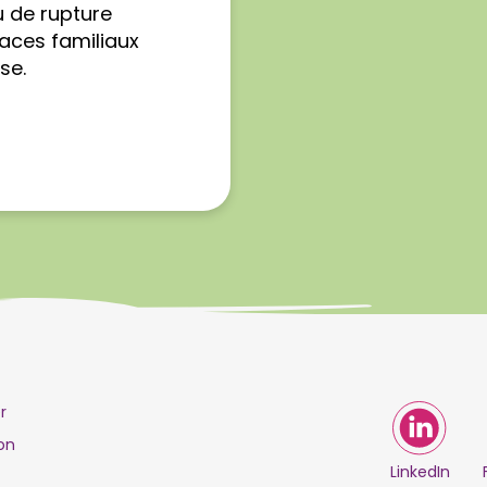
u de rupture
paces familiaux
se.
r
on
LinkedIn